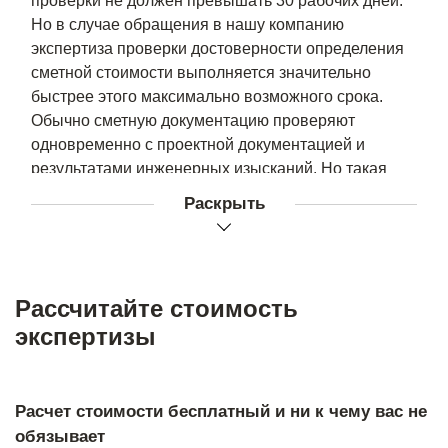
проверки не должен превышать 30 рабочих дней.
Но в случае обращения в нашу компанию
экспертиза проверки достоверности определения
сметной стоимости выполняется значительно
быстрее этого максимально возможного срока.
Обычно сметную документацию проверяют
одновременно с проектной документацией и
результатами инженерных изысканий. Но такая
проверка может проводиться и отдельно, так как
Раскрыть
для нее не обязательно наличие необходимости
получить разрешение на строительство,
подготовить проектные документы или провести
экспертизу изыскательных инженерных работ.
Рассчитайте стоимость
Благодаря проверке достоверности сметной
экспертизы
стоимости экспертами ООО НИИ «ПромЭксперт»
выявляются следующие ошибки:
Расчет стоимости бесплатный и ни к чему вас не
завышенная стоимость материалов,
обязывает
транспортных расходов и трудозатрат;